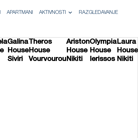
I
APARTMANI
AKTIVNOSTI
RAZGLEDAVANJE
ela
Galina
Theros
Ariston
Olympia
Laura
e
House
House
House
House
House
Siviri
Vourvourou
Nikiti
Ierissos
Nikiti