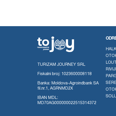
ODRE
HALK
OTO
LOU
TURIZAM JOURNEY SRL
RIVI
Fiskalni broj: 1023600008118
PAR
SER
Banka: Moldova-Agroindbank SA
fil.nr.1, AGRNMD2X
OTO
SOL
IBAN MDL:
MD70AG000000022515314372