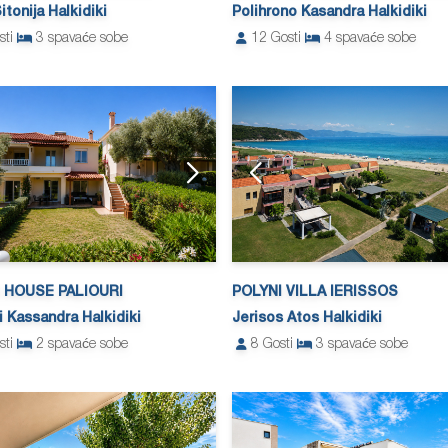
Sitonija Halkidiki
Polihrono Kasandra Halkidiki
sti
3
spavaće sobe
12
Gosti
4
spavaće sobe
 HOUSE PALIOURI
POLYNI VILLA IERISSOS
i Kassandra Halkidiki
Jerisos Atos Halkidiki
sti
2
spavaće sobe
8
Gosti
3
spavaće sobe