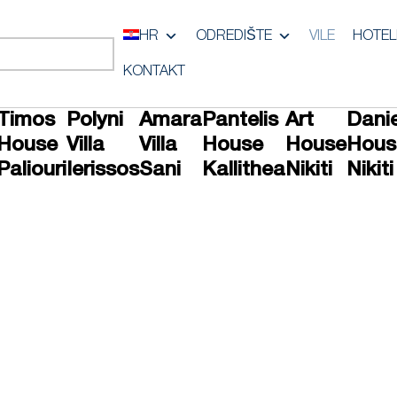
HR
ODREDIŠTE
VILE
HOTEL
KONTAKT
Timos
Polyni
Amara
Pantelis
Art
Dani
House
Villa
Villa
House
House
Hous
Paliouri
Ierissos
Sani
Kallithea
Nikiti
Nikiti