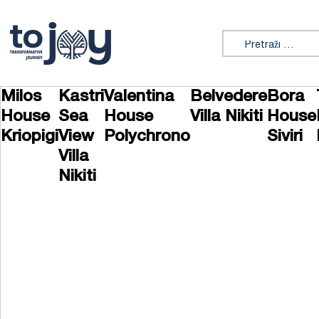
Preskoči na sadržaj
Tražiti:
Milos
Kastri
Valentina
Belvedere
Bora
House
Sea
House
Villa Nikiti
House
Kriopigi
View
Polychrono
Siviri
Villa
Nikiti