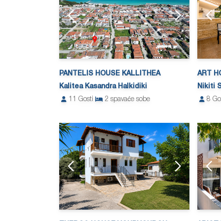
PANTELIS HOUSE KALLITHEA
ART HO
Kalitea Kasandra Halkidiki
Nikiti 
11
Gosti
2
spavaće sobe
8
Go