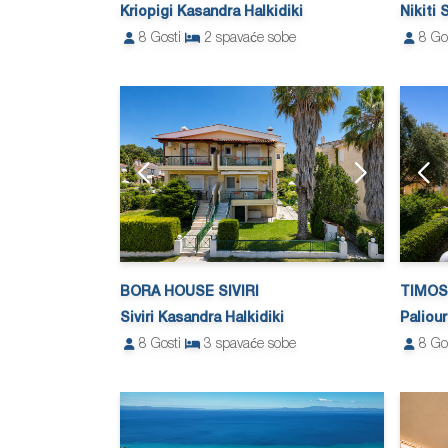
Kriopigi Kasandra Halkidiki
Nikiti 
8
Gosti
2
spavaće sobe
8
Go
BORA HOUSE SIVIRI
TIMOS
Siviri Kasandra Halkidiki
Paliour
8
Gosti
3
spavaće sobe
8
Go