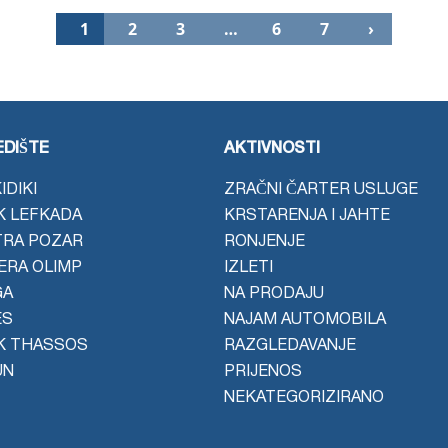
1
2
3
…
6
7
›
DIŠTE
AKTIVNOSTI
IDIKI
ZRAČNI ČARTER USLUGE
K LEFKADA
KRSTARENJA I JAHTE
TRA POZAR
RONJENJE
JERA OLIMP
IZLETI
GA
NA PRODAJU
ES
NAJAM AUTOMOBILA
K THASSOS
RAZGLEDAVANJE
UN
PRIJENOS
NEKATEGORIZIRANO