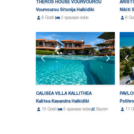
THEROS HOUSE VOURVOUROU
ARIST
Vourvourou Sitonija Halkidiki
Nikiti 
8
Gosti
2
spavaće sobe
8
Go
CALISEA VILLA KALLITHEA
PAVLO
Kalitea Kasandra Halkidiki
Polihr
15
Gosti
5
spavaće sobe
Bazen
11
G