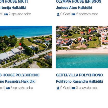
ON HOUSE NIKITI
OLYMPIA HOUSE IERISSOS
Sitonija Halkidiki
Jerisos Atos Halkidiki
sti
2
spavaće sobe
9
Gosti
2
spavaće sobe
S HOUSE POLYCHRONO
GERTA VILLA POLYCHRONO
ono Kasandra Halkidiki
Polihrono Kasandra Halkidiki
osti
3
spavaće sobe
9
Gosti
3
spavaće sobe