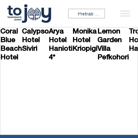
Preskoči na sadržaj
Tražiti:
Coral
Calypso
Arya
Monika
Lemon
Tr
Blue
Hotel
Hotel
Hotel
Garden
Ho
Beach
Siviri
Hanioti
Kriopigi
Villa
Ha
Hotel
4*
Pefkohori