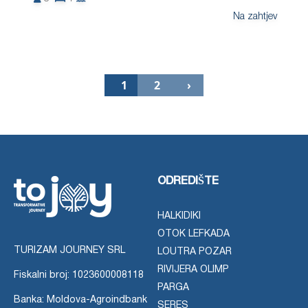
Na zahtjev
1
2
›
ODREDIŠTE
HALKIDIKI
OTOK LEFKADA
TURIZAM JOURNEY SRL
LOUTRA POZAR
RIVIJERA OLIMP
Fiskalni broj: 1023600008118
PARGA
Banka: Moldova-Agroindbank
SERES