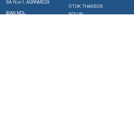
SA fil.nr.1, AGRNMD2X
OTOK THASSOS
IBAN MDL:
SOLUN
MD70AG000000022515314372
AKTIVNOSTI
KONTAKT
ZRAČNI ČARTER USLUGE
Upotrijebite dolje navedene
KRSTARENJA I JAHTE
informacije kako biste nas
RONJENJE
kontaktirali ili nam ostavite
IZLETI
poruku putem obrasca za
kontakt.
NA PRODAJU
NAJAM AUTOMOBILA
Možete koristiti engleski,
RAZGLEDAVANJE
rumunjski ili ruski jezik da nas
kontaktirate.
PRIJENOS
(+373) 78445104
NEKATEGORIZIRANO