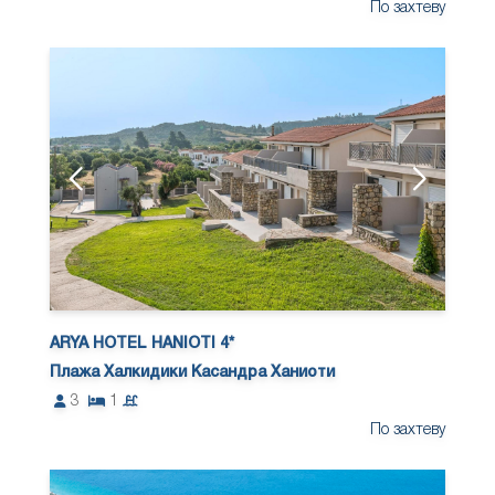
По захтеву
ARYA HOTEL HANIOTI 4*
Плажа Халкидики Касандра Ханиоти
3
1
По захтеву