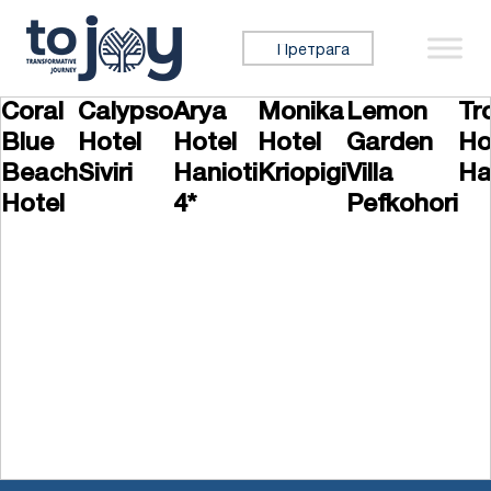
Прескочи на садржај
Претражи:
Coral
Calypso
Arya
Monika
Lemon
Tr
Blue
Hotel
Hotel
Hotel
Garden
Ho
Beach
Siviri
Hanioti
Kriopigi
Villa
Ha
Hotel
4*
Pefkohori