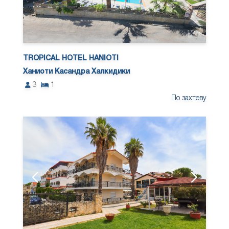
TROPICAL HOTEL HANIOTI
Ханиоти Касандра Халкидики
3
1
По захтеву