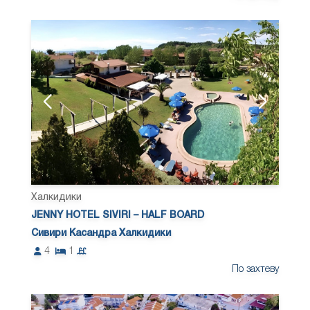
Халкидики
JENNY HOTEL SIVIRI – HALF BOARD
Сивири Касандра Халкидики
4
1
По захтеву