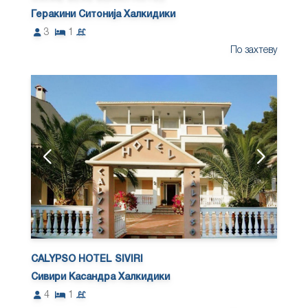
Геракини Ситонија Халкидики
3
1
По захтеву
CALYPSO HOTEL SIVIRI
Сивири Касандра Халкидики
4
1