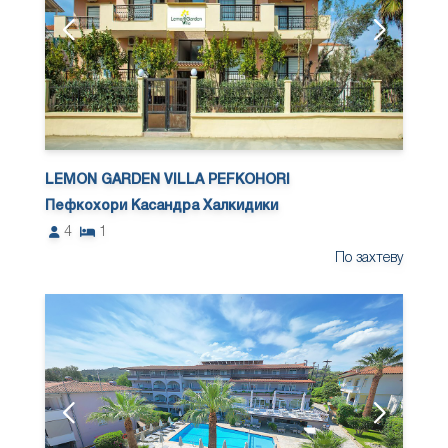
LEMON GARDEN VILLA PEFKOHORI
Пефкохори Касандра Халкидики
4
1
По захтеву