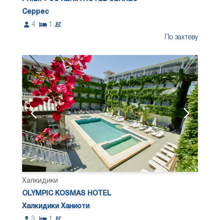
Серрес
4
1
По захтеву
Халкидики
OLYMPIC KOSMAS HOTEL
Халкидики Ханиоти
3
1