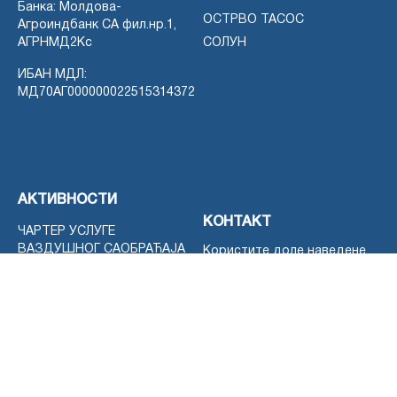
Банка: Молдова-
ОСТРВО ТАСОС
Агроиндбанк СА фил.нр.1,
АГРНМД2Кс
СОЛУН
ИБАН МДЛ:
МД70АГ000000022515314372
АКТИВНОСТИ
КОНТАКТ
ЧАРТЕР УСЛУГЕ
ВАЗДУШНОГ САОБРАЋАЈА
Користите доле наведене
информације да нас
КРСТАРЕЊЕ И ЈАХТЕ
контактирате или нам
РОЊЕЊЕ
оставите поруку користећи
ЕКСКУРЗИЈЕ
контакт форму.
НА ПРОДАЈУ
Можете користити
ИЗНАЈМЉИВАЊЕ
енглески, румунски или
АУТОМОБИЛА
руски језик да бисте нас