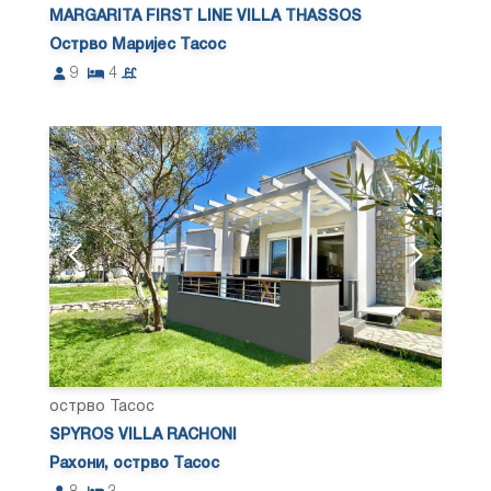
MARGARITA FIRST LINE VILLA THASSOS
Острво Маријес Тасос
9
4
острво Тасос
SPYROS VILLA RACHONI
Рахони, острво Тасос