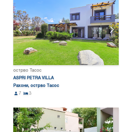
острво Тасос
ASPRI PETRA VILLA
Рахони, острво Тасос
7
3