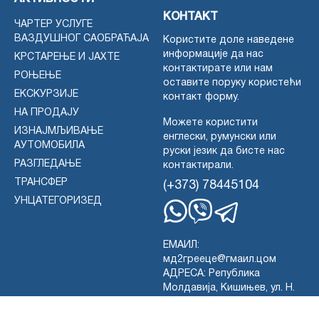
КОНТАКТ
ЧАРТЕР УСЛУГЕ
ВАЗДУШНОГ САОБРАЋАЈА
Користите доле наведене
информације да нас
КРСТАРЕЊЕ И ЈАХТЕ
контактирате или нам
РОЊЕЊЕ
оставите поруку користећи
ЕКСКУРЗИЈЕ
контакт форму.
НА ПРОДАЈУ
Можете користити
ИЗНАЈМЉИВАЊЕ
енглески, румунски или
АУТОМОБИЛА
руски језик да бисте нас
РАЗГЛЕДАЊЕ
контактирали.
ТРАНСФЕР
(+373) 78445104
УНЦАТЕГОРИЗЕД
WhatsApp
Вајбер
Телеграм
ЕМАИЛ:
мд2грееце@гмаил.цом
АДРЕСА: Република
Молдавија, Кишињев, ул. Н.
Анестиаде 6, МД-2001