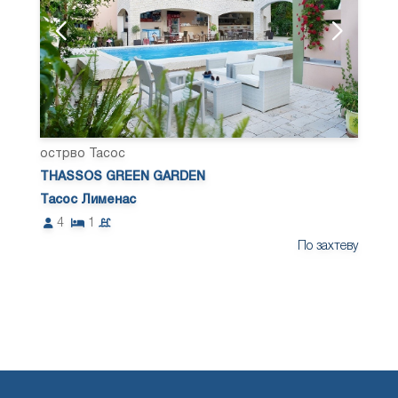
острво Тасос
THASSOS GREEN GARDEN
Тасос Лименас
4
1
По захтеву