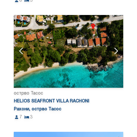
8
3
острво Тасос
HELIOS SEAFRONT VILLA RACHONI
Рахони, острво Тасос
7
3