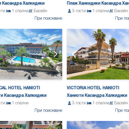
Плаж Ханкидики Касандра Ха
и Касандра Халкидики
3
гости
1
спални
Басейн
сти
1
спални
Басейн
При по
При поискване
CAL HOTEL HANIOTI
VICTORIA HOTEL HANIOTI
ти Касандра Халкидики
Ханиоти Касандра Халкидики
сти
1
спални
3
гости
1
спални
Басейн
При поискване
При по