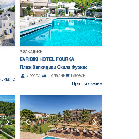
Халкидики
EVRIDIKI HOTEL FOURKA
Плаж Халкидики Скала Фуркас
5
гости
1
спални
Басейн
искване
При поискване