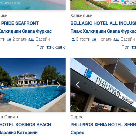
дики
Халкидики
 PRIDE SEAFRONT
BELLAGIO HOTEL ALL INCLUS
Халкидики Скала Фуркас
Плаж Халкидики Скала Фурка
сти
2
спални
Басейн
3
гости
1
спални
Басейн
При поискване
При по
ра Олимп
Серес
 HOTEL KORINOS BEACH
PHILIPPOS XENIA HOTEL SER
Паралия Катерини
Серес