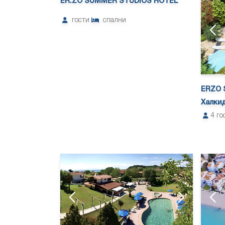
ER.ZO SUMMER STUDIOS HOTEL
гости
спални
ERZO 
Халки
4
го