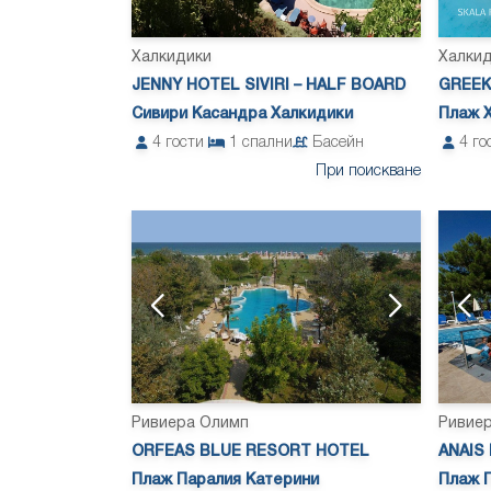
Халкидики
Халки
JENNY HOTEL SIVIRI – HALF BOARD
GREEK
Сивири Касандра Халкидики
Плаж 
4
гости
1
спални
Басейн
4
го
При поискване
Ривиера Олимп
Ривие
ORFEAS BLUE RESORT HOTEL
ANAIS
Плаж Паралия Катерини
Плаж 