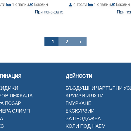
сти
1
спални
Басейн
4
гости
1
спални
Басейн
При поискване
При по
1
2
›
ТИНАЦИЯ
ДЕЙНОСТИ
КИДИКИ
ВЪЗДУШНИ ЧАРТЪРНИ УС
РОВ ЛЕФКАДА
КРУИЗИ И ЯХТИ
РА ПОЗАР
ГМУРКАНЕ
ИЕРА ОЛИМП
ЕКСКУРЗИИ
А
ЗА ПРОДАЖБА
ЕС
КОЛИ ПОД НАЕМ