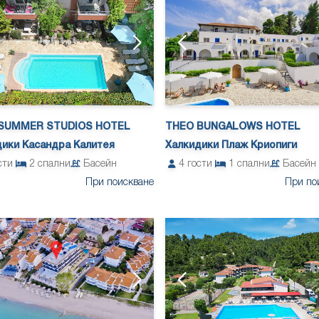
SUMMER STUDIOS HOTEL
THEO BUNGALOWS HOTEL
дики Касандра Калитея
Халкидики Плаж Криопиги
сти
2
спални
Басейн
4
гости
1
спални
Басейн
При поискване
При по