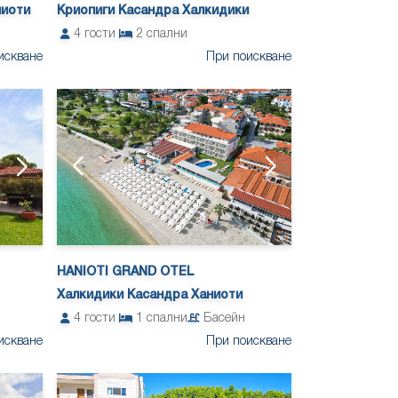
ниоти
Криопиги Касандра Халкидики
4
гости
2
спални
искване
При поискване
HANIOTI GRAND OTEL
Халкидики Касандра Ханиоти
4
гости
1
спални
Басейн
При поискване
искване