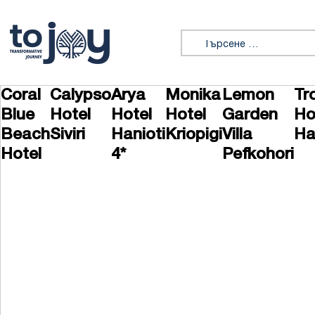
Премини към съдържанието
Търсене за:
Coral
Calypso
Arya
Monika
Lemon
Tr
Blue
Hotel
Hotel
Hotel
Garden
Ho
Beach
Siviri
Hanioti
Kriopigi
Villa
Ha
Hotel
4*
Pefkohori