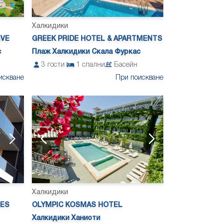
Халкидики
IVE
GREEK PRIDE HOTEL & APARTMENTS
с
Плаж Халкидики Скала Фуркас
3
гости
1
спални
Басейн
искване
При поискване
Халкидики
RES
OLYMPIC KOSMAS HOTEL
Халкидики Ханиоти