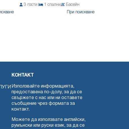
3
гости
1
спални
Басейн
искване
При поискване
КОНТАКТ
Използвайте информацията,
ЛУГИ
предоставена по-долу, за да се
свържете с нас или ни оставете
съобщение чрез формата за
контакт.
Можете да използвате английски,
румънски или руски език, за да се