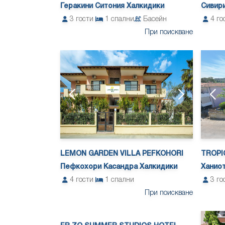
Геракини Ситония Халкидики
Сивир
3
гости
1
спални
Басейн
4
го
При поискване
LEMON GARDEN VILLA PEFKOHORI
TROPI
Пефкохори Касандра Халкидики
Ханио
4
гости
1
спални
3
го
При поискване