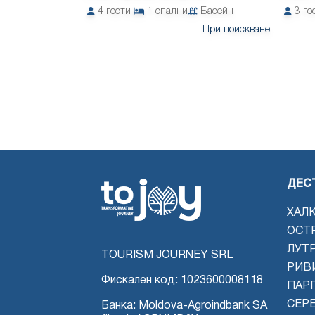
4
гости
1
спални
Басейн
3
го
При поискване
ДЕС
ХАЛ
ОСТ
ЛУТ
TOURISM JOURNEY SRL
РИВ
Фискален код: 1023600008118
ПАРГ
СЕР
Банка: Moldova-Agroindbank SA