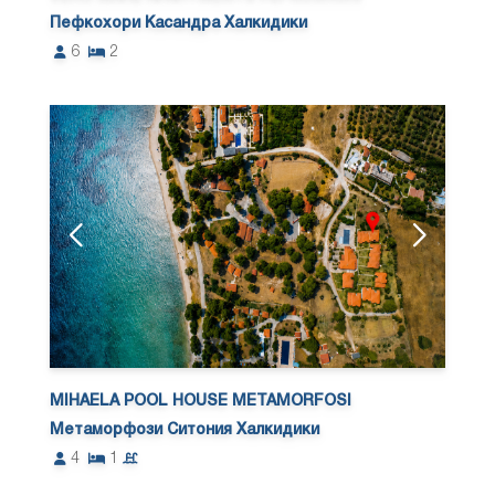
Пефкохори Касандра Халкидики
6
2
MIHAELA POOL HOUSE METAMORFOSI
Метаморфози Ситония Халкидики
4
1