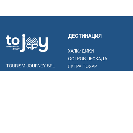
ДЕСТИНАЦИЯ
ХАЛКИДИКИ
ОСТРОВ ЛЕФКАДА
TOURISM JOURNEY SRL
ЛУТРА ПОЗАР
РИВИЕРА ОЛИМП
Фискален код:
ПАРГА
1023600008118
СЕРЕС
Банка: Moldova-Agroindbank
ОСТРОВ ТАСОС
SA fil.nr.1, AGRNMD2X
СОЛУН
IBAN MDL:
MD70AG000000022515314372