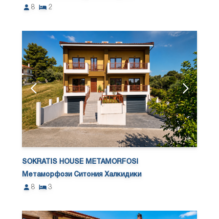
8
2
SOKRATIS HOUSE METAMORFOSI
Метаморфози Ситония Халкидики
8
3