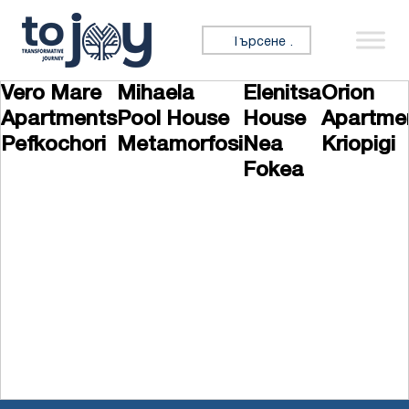
Премини към съдържанието
Търсене за:
Vero Mare
Mihaela
Elenitsa
Orion
Apartments
Pool House
House
Apartme
Pefkochori
Metamorfosi
Nea
Kriopigi
Fokea