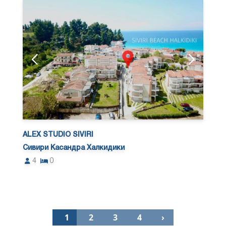
ALEX STUDIO SIVIRI
Сивири Касандра Халкидики
4
0
1
2
3
4
›