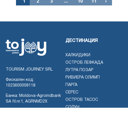
1
2
3
…
10
11
›
ДЕСТИНАЦИЯ
ХАЛКИДИКИ
ОСТРОВ ЛЕФКАДА
TOURISM JOURNEY SRL
ЛУТРА ПОЗАР
РИВИЕРА ОЛИМП
Фискален код:
ПАРГА
1023600008118
СЕРЕС
Банка: Moldova-Agroindbank
ОСТРОВ ТАСОС
SA fil.nr.1, AGRNMD2X
СОЛУН
IBAN MDL:
MD70AG000000022515314372