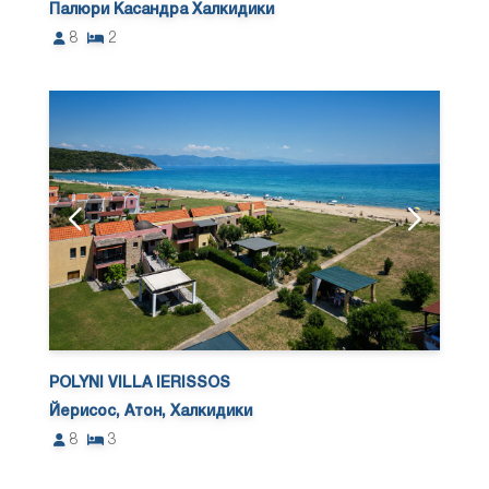
Палюри Касандра Халкидики
8
2
POLYNI VILLA IERISSOS
Йерисос, Атон, Халкидики
8
3