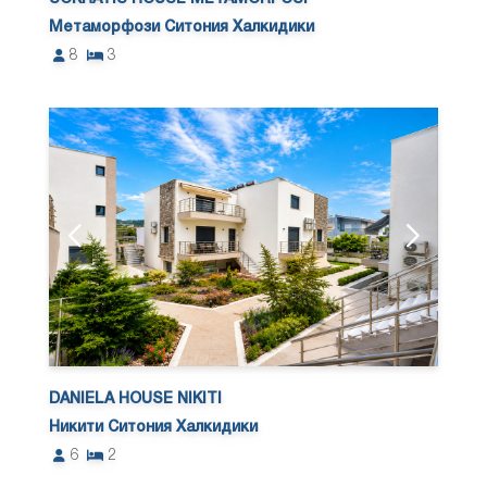
Метаморфози Ситония Халкидики
8
3
DANIELA HOUSE NIKITI
Никити Ситония Халкидики
6
2