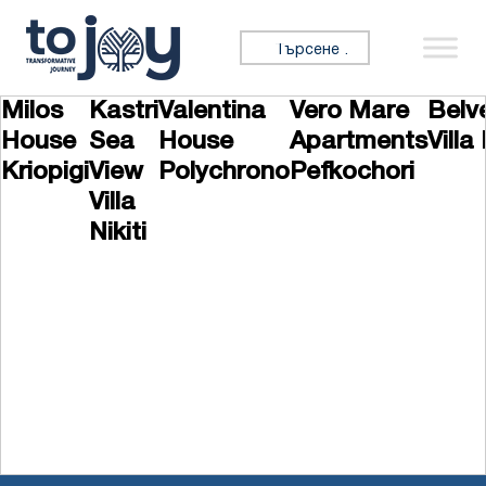
Премини към съдържанието
Търсене за:
Milos
Kastri
Valentina
Vero Mare
Belv
House
Sea
House
Apartments
Villa 
Kriopigi
View
Polychrono
Pefkochori
Villa
Nikiti