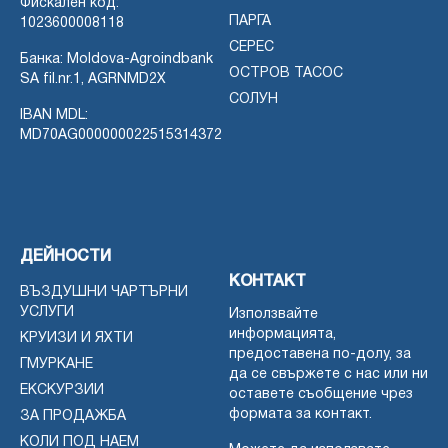
Фискален код:
ПАРГА
1023600008118
СЕРЕС
Банка: Moldova-Agroindbank
ОСТРОВ ТАСОС
SA fil.nr.1, AGRNMD2X
СОЛУН
IBAN MDL:
MD70AG000000022515314372
ДЕЙНОСТИ
КОНТАКТ
ВЪЗДУШНИ ЧАРТЪРНИ
УСЛУГИ
Използвайте
информацията,
КРУИЗИ И ЯХТИ
предоставена по-долу, за
ГМУРКАНЕ
да се свържете с нас или ни
ЕКСКУРЗИИ
оставете съобщение чрез
формата за контакт.
ЗА ПРОДАЖБА
КОЛИ ПОД НАЕМ