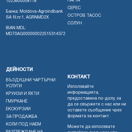
ПАРГА
1023600008118
СЕРЕС
Банка: Moldova-Agroindbank
ОСТРОВ ТАСОС
SA fil.nr.1, AGRNMD2X
СОЛУН
IBAN MDL:
MD70AG000000022515314372
ДЕЙНОСТИ
КОНТАКТ
ВЪЗДУШНИ ЧАРТЪРНИ
УСЛУГИ
Използвайте
информацията,
КРУИЗИ И ЯХТИ
предоставена по-долу, за
ГМУРКАНЕ
да се свържете с нас или ни
ЕКСКУРЗИИ
оставете съобщение чрез
формата за контакт.
ЗА ПРОДАЖБА
КОЛИ ПОД НАЕМ
Можете да използвате