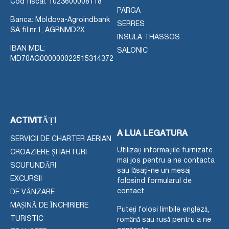
Cod fiscal: 1023600008118
PARGA
Banca: Moldova-Agroindbank
SERRES
SA fil.nr.1, AGRNMD2X
INSULA THASSOS
IBAN MDL:
SALONIC
MD70AG000000022515314372
ACTIVITĂȚI
A LUA LEGATURA
SERVICII DE CHARTER AERIAN
Utilizați informațiile furnizate
CROAZIERE ȘI IAHTURI
mai jos pentru a ne contacta
SCUFUNDĂRI
sau lăsați-ne un mesaj
EXCURSII
folosind formularul de
contact.
DE VÂNZARE
MAȘINĂ DE ÎNCHIRIERE
Puteți folosi limbile engleză,
TURISTIC
română sau rusă pentru a ne