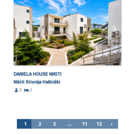
DANIELA HOUSE NIKITI
Nikiti Sitonija Halkidiki
6
2
1
2
3
…
11
12
›