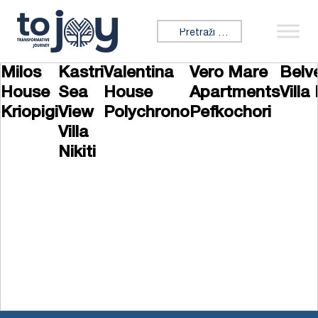
Preskoči na sadržaj
Tražiti:
Milos
Kastri
Valentina
Vero Mare
Belv
House
Sea
House
Apartments
Villa 
Kriopigi
View
Polychrono
Pefkochori
Villa
Nikiti