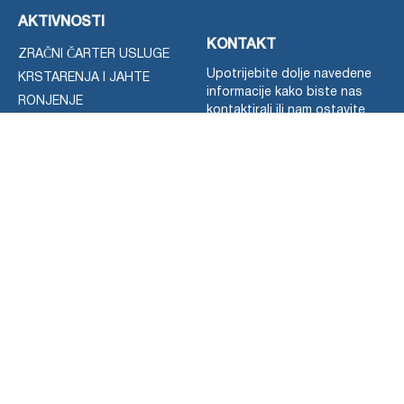
AKTIVNOSTI
KONTAKT
ZRAČNI ČARTER USLUGE
Upotrijebite dolje navedene
KRSTARENJA I JAHTE
informacije kako biste nas
RONJENJE
kontaktirali ili nam ostavite
IZLETI
poruku putem obrasca za
kontakt.
NA PRODAJU
NAJAM AUTOMOBILA
Možete koristiti engleski,
RAZGLEDAVANJE
rumunjski ili ruski jezik da nas
kontaktirate.
PRIJENOS
(+373) 78445104
NEKATEGORIZIRANO
WhatsApp
Viber
Telegram
E-MAIL:
md2greece@gmail.com
ADRESA: Republika Moldavija,
Chisinau, str. N. Anestijade 6,
MD-2001