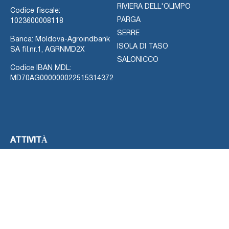
RIVIERA DELL'OLIMPO
Codice fiscale:
PARGA
1023600008118
SERRE
Banca: Moldova-Agroindbank
ISOLA DI TASO
SA fil.nr.1, AGRNMD2X
SALONICCO
Codice IBAN MDL:
MD70AG000000022515314372
ATTIVITÀ
CONTATTO
SERVIZI DI NOLEGGIO AEREO
Utilizza le informazioni fornite
CROCIERE E YACHT
di seguito per contattarci
IMMERSIONE
oppure lasciaci un messaggio
ESCURSIONI
tramite il modulo di contatto.
IN VENDITA
Per contattarci puoi usare le
AUTO A NOLEGGIO