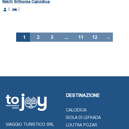
Nikiti Sithonia Calcidica
6
2
1
2
3
…
11
12
→
DESTINAZIONE
CALCIDICA
ISOLA DI LEFKADA
VIAGGIO TURISTICO SRL
LOUTRA POZAR