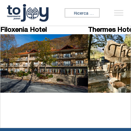
Vai al contenuto
Cercare:
Filoxenia Hotel
Thermes Hote