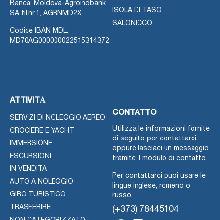
Banca: Moldova-Agroindbank
ISOLA DI TASO
SA fil.nr.1, AGRNMD2X
SALONICCO
Codice IBAN MDL:
MD70AG000000022515314372
ATTIVITÀ
CONTATTO
SERVIZI DI NOLEGGIO AEREO
Utilizza le informazioni fornite
CROCIERE E YACHT
di seguito per contattarci
IMMERSIONE
oppure lasciaci un messaggio
ESCURSIONI
tramite il modulo di contatto.
IN VENDITA
Per contattarci puoi usare le
AUTO A NOLEGGIO
lingue inglese, romeno o
GIRO TURISTICO
russo.
TRASFERIRE
(+373) 78445104